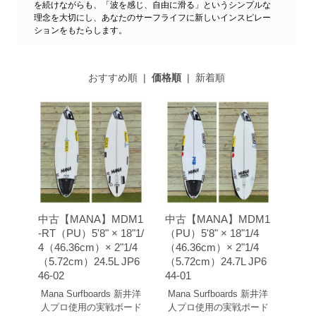
を続けながらも、「波を感じ、自由に滑る」というシンプルな
理念を大切にし、あなたのサーフライフに新しいインスピレー
ションをもたらします。
おすすめ順
|
価格順
|
新着順
中古【MANA】MDM1
中古【MANA】MDM1
-RT（PU）5'8" × 18"1/
（PU）5'8" × 18"1/4
4（46.36cm）× 2"1/4
（46.36cm）× 2"1/4
（5.72cm）24.5L JP6
（5.72cm）24.7L JP6
46-02
44-01
Mana Surfboards 新井洋
Mana Surfboards 新井洋
人プロ使用の実戦ボード
人プロ使用の実戦ボード