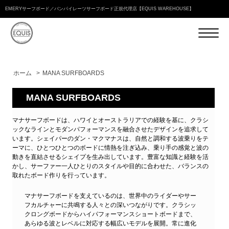
EMERYサーフボード／バンパイレーツサーフボード正規代理店【EQUIS WAREHOUSE】
ホーム
>
MANA SURFBOARDS
MANA SURFBOARDS
マナサーフボードは、ハワイとオーストラリアでの経験を基に、クラシ
ックなラインとモダンパフォーマンスを融合させたデザインを追求して
います。シェイパーのダン・マクマナスは、自然と調和する波乗りをテ
ーマに、ひとつひとつのボードに情熱を注ぎ込み、乗り手の感覚と波の
動きを直結させるシェイプを生み出しています。豊富な知識と経験を活
かし、サーファー一人ひとりのスタイルや目的に合わせた、バランスの
取れたボード作りを行っています。
マナサーフボードを支えているのは、世界中のライダーやサー
フカルチャーに共鳴する人々との深いつながりです。クラシッ
クロングボードからハイパフォーマンスショートボードまで、
あらゆる波とレベルに対応する幅広いモデルを展開。常に進化