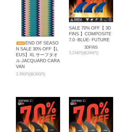
SALE 70% OFF【 3D
FINS 】COMPOSITE
7.0 -BLUE- FUTURE
END OF SEASO
3DFINS
N SALE 30% OFF【L
3,234円(税294円)
EUS】XL サーフタオ
ル JACQUARD CARA
VAN
3,300円(税300円)