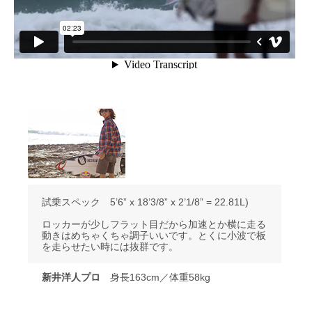
試乗スペック 5’6” x 18’3/8” x 2’1/8” = 22.81L)
ロッカーが少しフラット目だから加速とか横に走る
動きはめちゃくちゃ調子いいです。とくに小波で板
を走らせたい時には抜群です。
新井洋人プロ
身長163cm／体重58kg