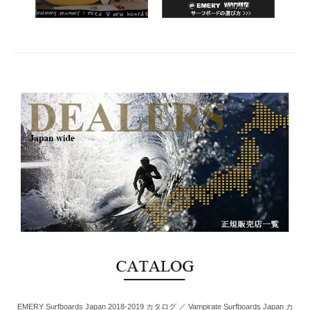
EMERY Surfboards Japan 2018-2019 カタログ ／ Vampirate Surfboards Japan カ