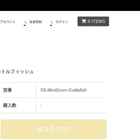
0 ITEMS
イアカウント
会員登録
ログイン
- カトルフィッシュ
型番
SS-MiniGrom-Cuttlefish
購入数
-