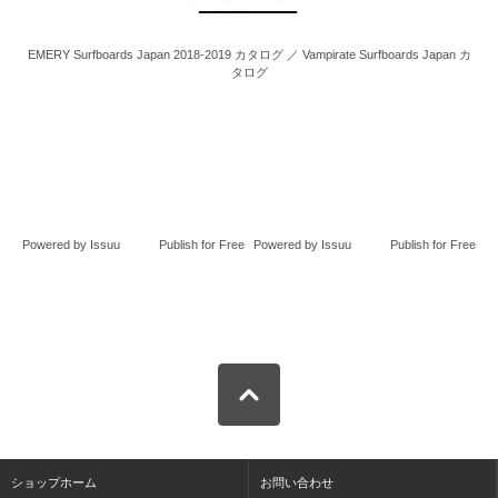
EMERY Surfboards Japan 2018-2019 カタログ ／ Vampirate Surfboards Japan カ
タログ
Powered by
Issuu
Publish for Free
Powered by
Issuu
Publish for Free
ショップホーム
お問い合わせ