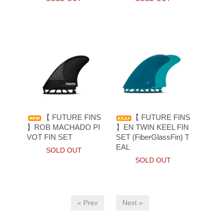
【 FUTURE FINS
【 FUTURE FINS
】ROB MACHADO PI
】EN TWIN KEEL FIN
VOT FIN SET
SET (FiberGlassFin) T
EAL
SOLD OUT
SOLD OUT
« Prev
Next »