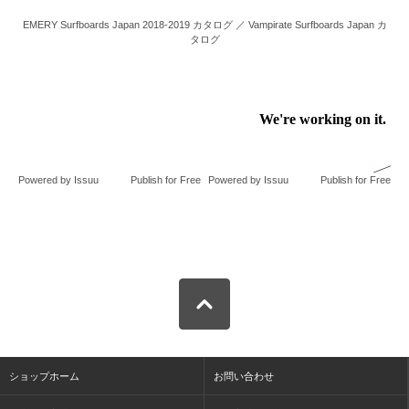
EMERY Surfboards Japan 2018-2019 カタログ ／ Vampirate Surfboards Japan カ
タログ
Powered by
Issuu
Publish for Free
Powered by
Issuu
Publish for Free
ショップホーム
お問い合わせ